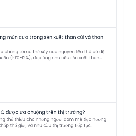
ống mùn cưa trong sản xuất than củi và than
 chúng tôi có thể sấy các nguyên liệu thô có độ
uẩn (10%-12%), đáp ứng nhu cầu sản xuất than...
BQ được ưa chuộng trên thị trường?
hông thể thiếu cho những người đam mê tiệc nướng
ắp thế giới, và nhu cầu thị trường tiếp tục...