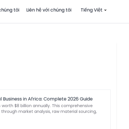
chúng tôi
Liên hệ với chúng tôi
Tiếng Việt
l Business in Africa: Complete 2026 Guide
s worth $8 billion annually. This comprehensive
 through market analysis, raw material sourcing,