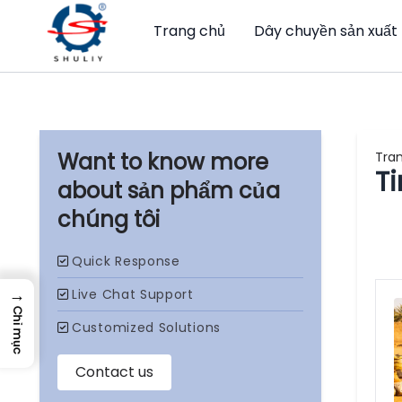
Trang chủ
Dây chuyền sản xuất
Tra
T
sản phẩm của
chúng tôi
→
Chỉ mục