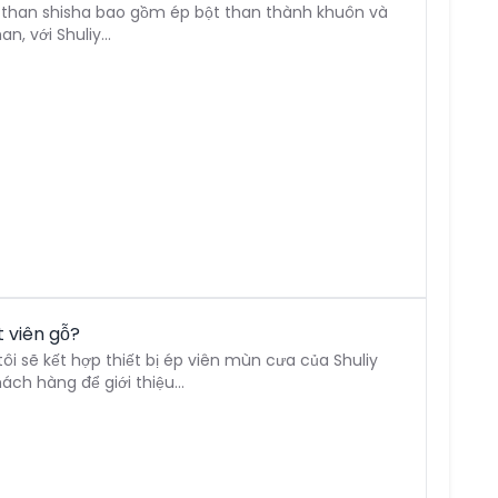
 than shisha bao gồm ép bột than thành khuôn và
, với Shuliy...
t viên gỗ?
tôi sẽ kết hợp thiết bị ép viên mùn cưa của Shuliy
ách hàng để giới thiệu...