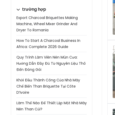
trường hợp
Export Charcoal Briquettes Making
Machine, Wheel Mixer Grinder And
Dryer To Romania
How To Start A Charcoal Business In
Africa: Complete 2026 Guide
Quy Trình Làm Viên Nén Mùn Cưa:
Hướng Dẫn Đầy Đủ Từ Nguyên Liệu Thô
Đến Đóng Gói
Khởi Đầu Thành Công Của Nhà Máy
Chế Biến Than Briquette Tại Côte
D’Ivoire
Làm Thế Nào Để Thiết Lập Một Nhà Máy
Nén Than Củi?