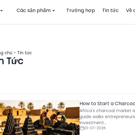
Các sản phẩm
Trường hợp
Tin tức
Về 
ng chủ
-
Tin tức
in Tức
How to Start a Charcoa
Africa's charcoal market i
guide walks entrepreneurs
investment…
01-07-2026