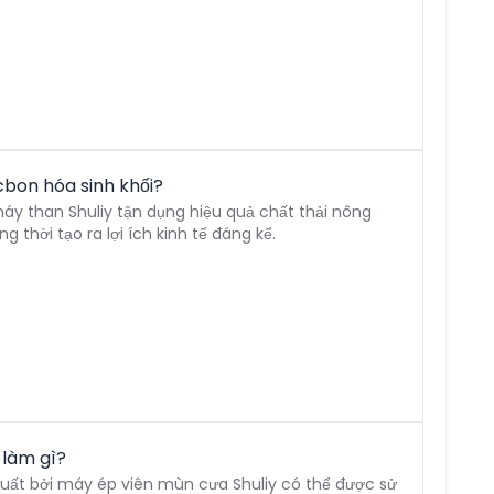
bon hóa sinh khối?
áy than Shuliy tận dụng hiệu quả chất thải nông
 thời tạo ra lợi ích kinh tế đáng kể.
làm gì?
ất bởi máy ép viên mùn cưa Shuliy có thể được sử