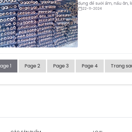
dụng để sưởi ấm, nấu ăn, là
22-11-2024
Page
1
Page
2
Page
3
Page
4
Trang sa