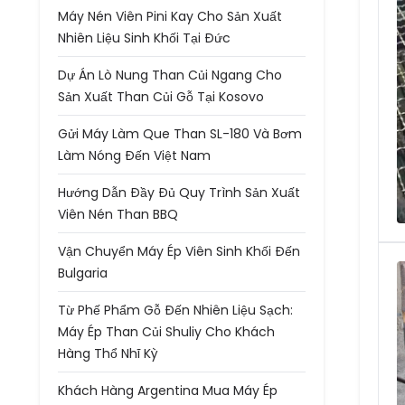
Máy Nén Viên Pini Kay Cho Sản Xuất
Nhiên Liệu Sinh Khối Tại Đức
Dự Án Lò Nung Than Củi Ngang Cho
Sản Xuất Than Củi Gỗ Tại Kosovo
Gửi Máy Làm Que Than SL-180 Và Bơm
Làm Nóng Đến Việt Nam
Hướng Dẫn Đầy Đủ Quy Trình Sản Xuất
Viên Nén Than BBQ
Vận Chuyển Máy Ép Viên Sinh Khối Đến
Bulgaria
Từ Phế Phẩm Gỗ Đến Nhiên Liệu Sạch:
Máy Ép Than Củi Shuliy Cho Khách
Hàng Thổ Nhĩ Kỳ
Khách Hàng Argentina Mua Máy Ép