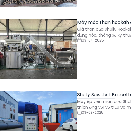
Máy móc than hookah 
Giá than của Shuliy Hooka
động hóa, thông số kỹ thu
03-04-2025
Shuliy Sawdust Briquet
Máy ép viên mùn cưa Shuli
thích ứng với vỏ trấu và m
03-03-2025