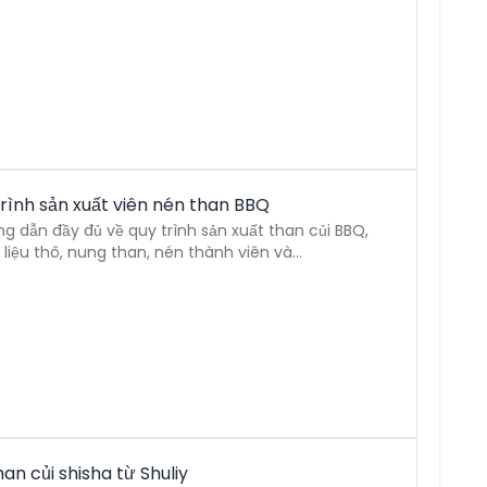
rình sản xuất viên nén than BBQ
ng dẫn đầy đủ về quy trình sản xuất than củi BBQ,
iệu thô, nung than, nén thành viên và…
han củi shisha từ Shuliy