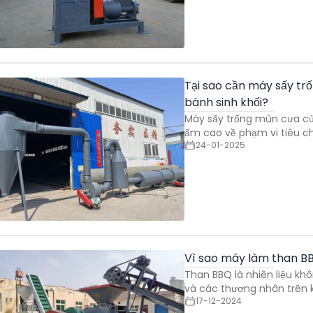
Tại sao cần máy sấy tr
bánh sinh khối?
Máy sấy trống mùn cưa của
ẩm cao về phạm vi tiêu ch
24-01-2025
Vì sao máy làm than B
Than BBQ là nhiên liệu k
và các thương nhân trên kh
17-12-2024