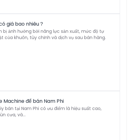
có giá bao nhiêu？
h bị ảnh hưởng bởi năng lực sản xuất, mức độ tự
ật của khuôn, tùy chỉnh và dịch vụ sau bán hàng.
te Machine để bán Nam Phi
y bán tại Nam Phi có ưu điểm là hiệu suất cao,
ùn cưa, và...