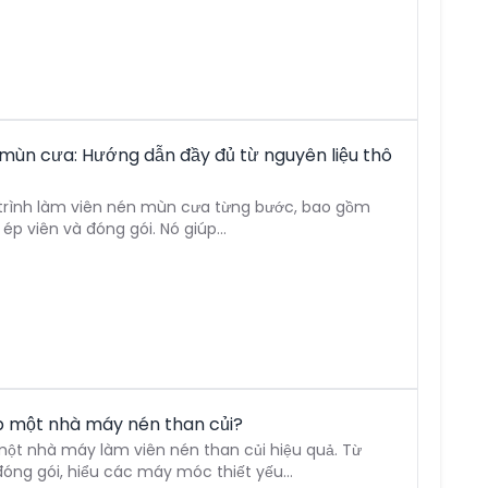
 mùn cưa: Hướng dẫn đầy đủ từ nguyên liệu thô
uy trình làm viên nén mùn cưa từng bước, bao gồm
 ép viên và đóng gói. Nó giúp…
ập một nhà máy nén than củi?
một nhà máy làm viên nén than củi hiệu quả. Từ
đóng gói, hiểu các máy móc thiết yếu…