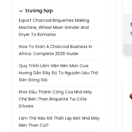
trường hợp
Export Charcoal Briquettes Making
Machine, Wheel Mixer Grinder And
Dryer To Romania
How To Start A Charcoal Business In
Africa: Complete 2026 Guide
Quy Trình Làm Viên Nén Mùn Cưa:
Hướng Dẫn Đầy Đủ Từ Nguyên Liệu Thô
Đến Đóng Gói
Khởi Đầu Thành Công Của Nhà Máy
Chế Biến Than Briquette Tại Côte
D’Ivoire
Làm Thế Nào Để Thiết Lập Một Nhà Máy
Nén Than Củi?