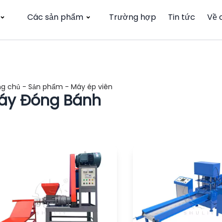
Các sản phẩm
Trường hợp
Tin tức
Về 
ng chủ
-
Sản phẩm
-
Máy ép viên
áy Đóng Bánh