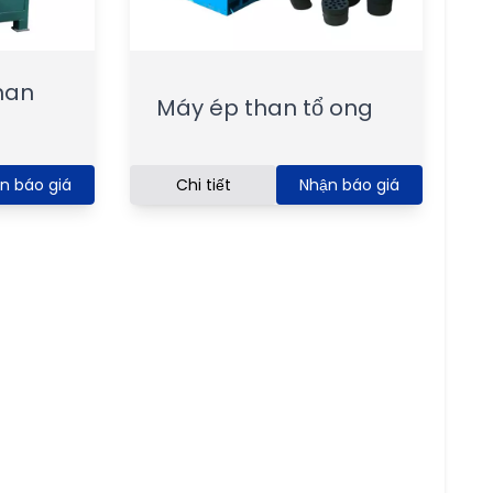
han
Máy ép than tổ ong
n báo giá
Chi tiết
Nhận báo giá