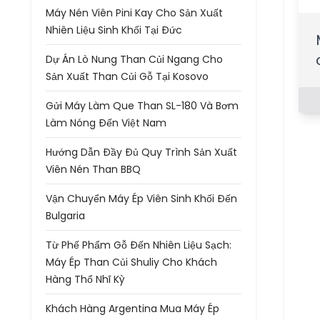
Máy Nén Viên Pini Kay Cho Sản Xuất
Nhiên Liệu Sinh Khối Tại Đức
Dự Án Lò Nung Than Củi Ngang Cho
Sản Xuất Than Củi Gỗ Tại Kosovo
Gửi Máy Làm Que Than SL-180 Và Bơm
Làm Nóng Đến Việt Nam
Hướng Dẫn Đầy Đủ Quy Trình Sản Xuất
Viên Nén Than BBQ
Vận Chuyển Máy Ép Viên Sinh Khối Đến
Bulgaria
Từ Phế Phẩm Gỗ Đến Nhiên Liệu Sạch:
Máy Ép Than Củi Shuliy Cho Khách
Hàng Thổ Nhĩ Kỳ
Khách Hàng Argentina Mua Máy Ép