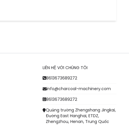
LIÊN HỆ VỚI CHÚNG TÔI
8613673689272
info@charcoal-machinery.com
8613673689272
Quảng trường Zhengshang Jingkai,
Đường East Hanghai, ETDZ,
Zhengzhou, Henan, Trung Quốc