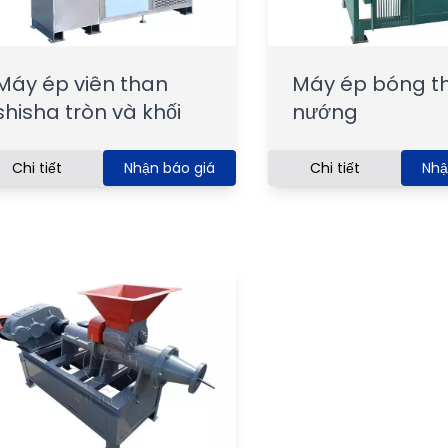
Máy ép viên than
Máy ép bóng t
shisha tròn và khối
nướng
Chi tiết
Nhận báo giá
Chi tiết
Nhậ