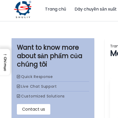
Trang chủ
Dây chuyền sản xuất
Tra
M
→
sản phẩm của
Chỉ mục
chúng tôi