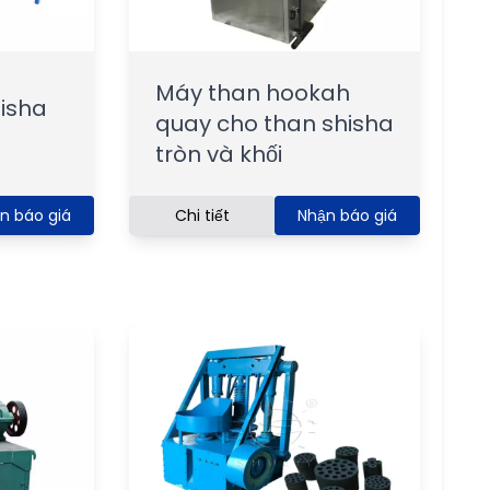
Máy than hookah
isha
quay cho than shisha
tròn và khối
n báo giá
Chi tiết
Nhận báo giá