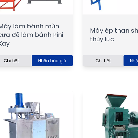
Máy làm bánh mùn
Máy ép than sh
cưa để làm bánh Pini
thủy lực
Kay
Chi tiết
Nhận báo giá
Chi tiết
Nhậ