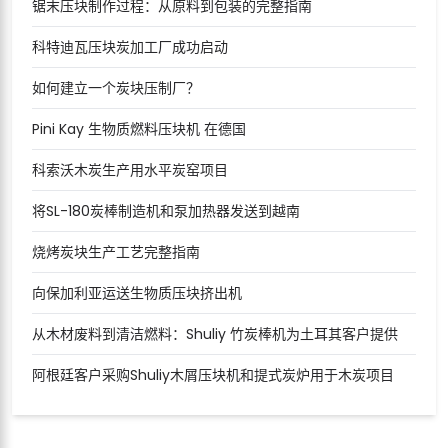
锯末压块制作过程：从原料到包装的完整指南
科特迪瓦压块炭加工厂成功启动
如何建立一个炭块压制厂？
Pini Kay 生物质燃料压块机 在德国
科索沃木炭生产用水平炭窑项目
将SL-180炭棒制造机和泵加热器发送到越南
烧烤炭块生产工艺完整指南
向保加利亚运送生物质压块挤出机
从木材废料到清洁燃料：Shuliy 竹炭棒机为土耳其客户提供
阿根廷客户采购Shuliy木屑压块机和提式炭炉用于木炭项目