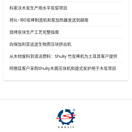
科索沃木炭生产用水平炭窑项目
将SL-180炭棒制造机和泵加热器发送到越南
烧烤炭块生产工艺完整指南
向保加利亚运送生物质压块挤出机
从木材废料到清洁燃料：Shuliy 竹炭棒机为土耳其客户提供
阿根廷客户采购Shuliy木屑压块机和提式炭炉用于木炭项目