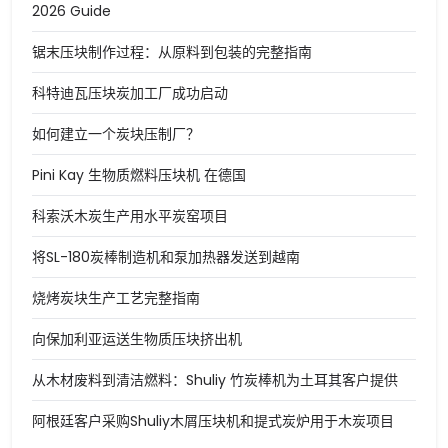
2026 Guide
锯末压块制作过程：从原料到包装的完整指南
科特迪瓦压块炭加工厂成功启动
如何建立一个炭块压制厂？
Pini Kay 生物质燃料压块机 在德国
科索沃木炭生产用水平炭窑项目
将SL-180炭棒制造机和泵加热器发送到越南
烧烤炭块生产工艺完整指南
向保加利亚运送生物质压块挤出机
从木材废料到清洁燃料：Shuliy 竹炭棒机为土耳其客户提供
阿根廷客户采购Shuliy木屑压块机和提式炭炉用于木炭项目