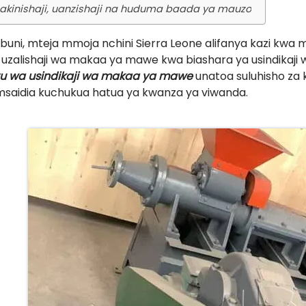
akinishaji, uanzishaji na huduma baada ya mauzo
ibuni, mteja mmoja nchini Sierra Leone alifanya kazi kwa ma
 uzalishaji wa makaa ya mawe kwa biashara ya usindikaji 
u wa usindikaji wa makaa ya mawe
unatoa suluhisho za 
msaidia kuchukua hatua ya kwanza ya viwanda.