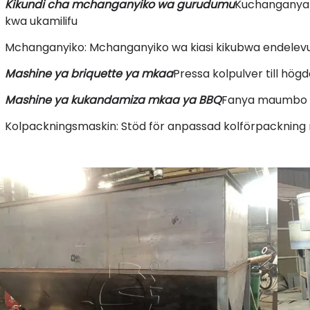
Kikundi cha mchanganyiko wa gurudumu
Kuchanganya 
kwa ukamilifu
Mchanganyiko: Mchanganyiko wa kiasi kikubwa endelev
Mashine ya briquette ya mkaa
Pressa kolpulver till hög
Mashine ya kukandamiza mkaa ya BBQ
Fanya maumbo t
Kolpackningsmaskin: Stöd för anpassad kolförpackning