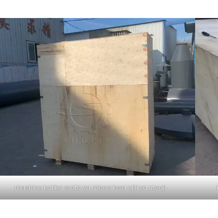
mashine katika crate ya mbao kwa ajili ya utoaji