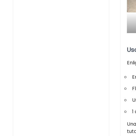
Us
Enl
E
F
U
1
Una
tut