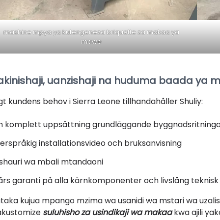
mashine mpya ya kutengeneza briquette za makaa ya
mawe
akinishaji, uanzishaji na huduma baada ya 
igt kundens behov i Sierra Leone tillhandahåller Shuliy:
n komplett uppsättning grundläggande byggnadsritning
lerspråkig installationsvideo och bruksanvisning
shauri wa mbali mtandaoni
 års garanti på alla kärnkomponenter och livslång teknisk
taka kujua mpango mzima wa usanidi wa mstari wa uzali
akustomize
suluhisho za usindikaji wa makaa
kwa ajili yak