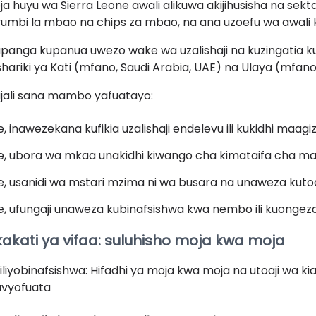
ja huyu wa Sierra Leone awali alikuwa akijihusisha na sekta 
vumbi la mbao na chips za mbao, na ana uzoefu wa awali k
panga kupanua uwezo wake wa uzalishaji na kuzingatia ku
hariki ya Kati (mfano, Saudi Arabia, UAE) na Ulaya (mfano
jali sana mambo yafuatayo:
e, inawezekana kufikia uzalishaji endelevu ili kukidhi maagiz
e, ubora wa mkaa unakidhi kiwango cha kimataifa cha m
e, usanidi wa mstari mzima ni wa busara na unaweza kutoa
e, ufungaji unaweza kubinafsishwa kwa nembo ili kuongeza 
kakati ya vifaa: suluhisho moja kwa moja
 iliyobinafsishwa: Hifadhi ya moja kwa moja na utoaji wa kias
avyofuata