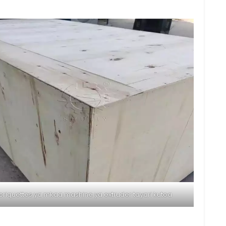
briquettes ya mkaa mashine ya extruder tayari kutoa