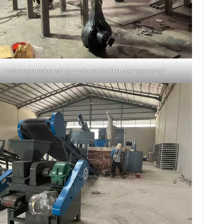
mchanganyiko wa gurudumu katika utengenezaji