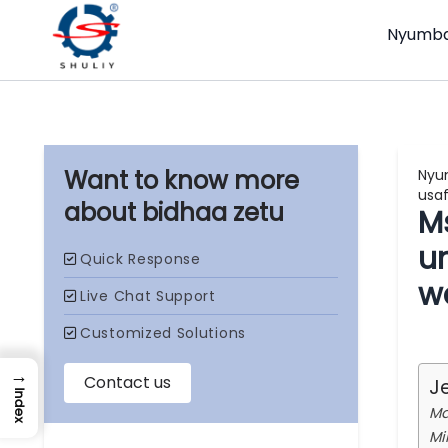
Nyumba
Nyu
usa
bidhaa zetu
M
un
w
→
J
Index
Ma
Mi