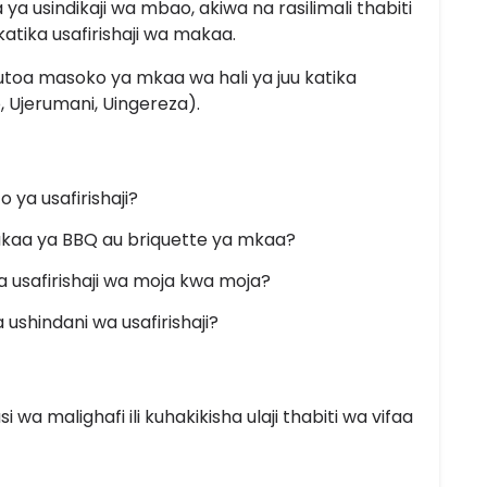
ya usindikaji wa mbao, akiwa na rasilimali thabiti
atika usafirishaji wa makaa.
toa masoko ya mkaa wa hali ya juu katika
, Ujerumani, Uingereza).
o ya usafirishaji?
akaa ya BBQ au briquette ya mkaa?
 usafirishaji wa moja kwa moja?
ushindani wa usafirishaji?
i wa malighafi ili kuhakikisha ulaji thabiti wa vifaa