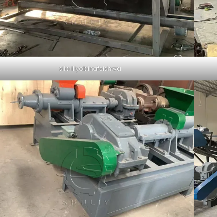
silo iliyobinafsishwa