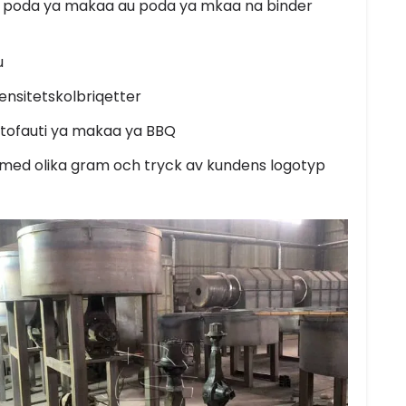
poda ya makaa au poda ya mkaa na binder
u
densitetskolbriqetter
ofauti ya makaa ya BBQ
 med olika gram och tryck av kundens logotyp