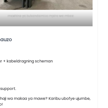
mashine ya kukandamiza mpira wa mkaa
mauzo
ar + kabeldragning scheman
 support.
shaji wa makaa ya mawe? Karibu ubofye ujumbe,
o!