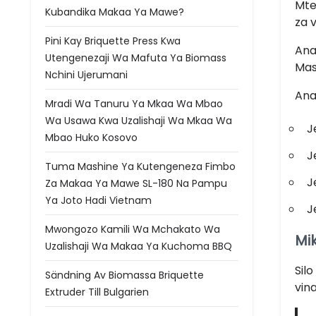
Mte
Kubandika Makaa Ya Mawe?
za 
Pini Kay Briquette Press Kwa
Ana
Utengenezaji Wa Mafuta Ya Biomass
Mas
Nchini Ujerumani
Ana
Mradi Wa Tanuru Ya Mkaa Wa Mbao
Wa Usawa Kwa Uzalishaji Wa Mkaa Wa
J
Mbao Huko Kosovo
J
Tuma Mashine Ya Kutengeneza Fimbo
J
Za Makaa Ya Mawe SL-180 Na Pampu
Ya Joto Hadi Vietnam
J
Mwongozo Kamili Wa Mchakato Wa
Mi
Uzalishaji Wa Makaa Ya Kuchoma BBQ
Silo
Sändning Av Biomassa Briquette
vin
Extruder Till Bulgarien