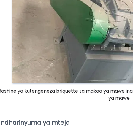
ashine ya kutengeneza briquette za makaa ya mawe inay
ya mawe
ndharinyuma ya mteja