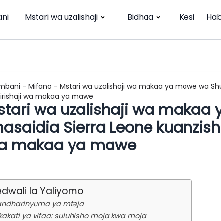
ni
Mstari wa uzalishaji
Bidhaa
Kesi
Hab
mbani
-
Mifano
-
Mstari wa uzalishaji wa makaa ya mawe wa Shul
firishaji wa makaa ya mawe
stari wa uzalishaji wa makaa
asaidia Sierra Leone kuanzish
a makaa ya mawe
edwali la Yaliyomo
ndharinyuma ya mteja
kakati ya vifaa: suluhisho moja kwa moja