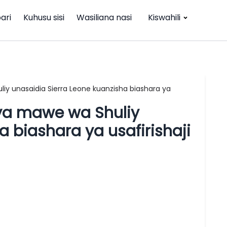
ari
Kuhusu sisi
Wasiliana nasi
Kiswahili
iy unasaidia Sierra Leone kuanzisha biashara ya
 ya mawe wa Shuliy
a biashara ya usafirishaji