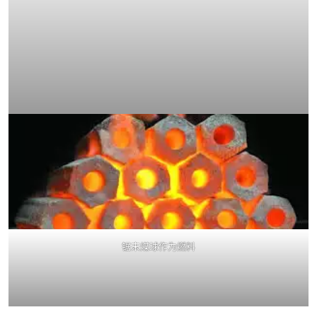
锯末煤球作为燃料