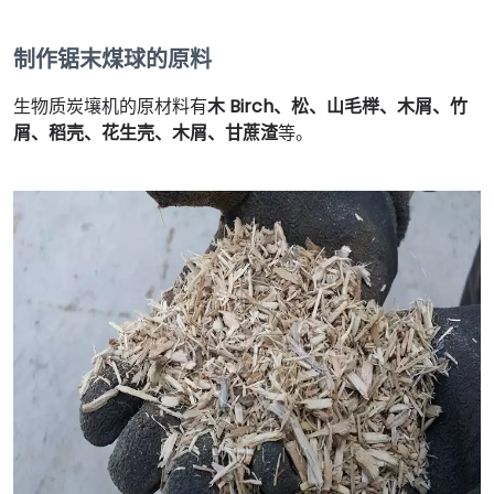
制作锯末煤球的原料
生物质炭壤机的原材料有
木 Birch、松、山毛榉、木屑、竹
屑、稻壳、花生壳、木屑、甘蔗渣
等。