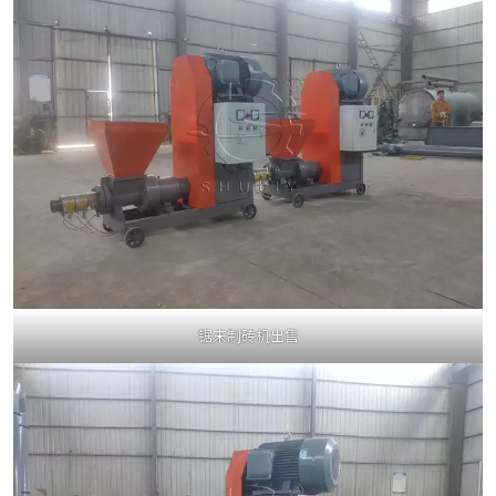
锯末制砖机出售