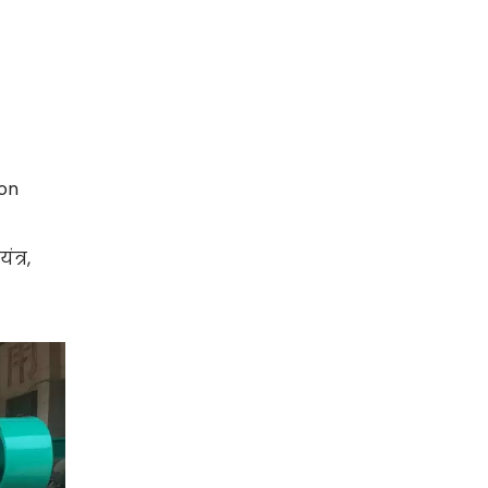
bon
त्र,