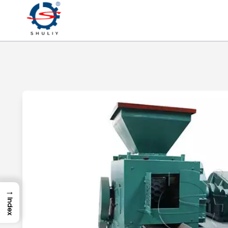
→
Index