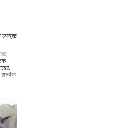
 उपयुक्त
्थर,
स्क
ाउडर,
म सल्फेट