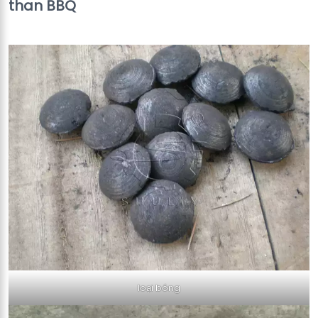
than BBQ
loại bóng