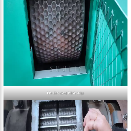
khuôn coa hình elip