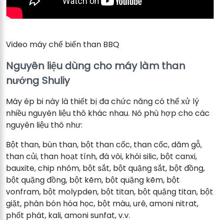
Video máy chế biến than BBQ
Nguyên liệu dùng cho máy làm than
nướng Shuliy
Máy ép bi này là thiết bị đa chức năng có thể xử lý
nhiều nguyên liệu thô khác nhau. Nó phù hợp cho các
nguyên liệu thô như:
Bột than, bùn than, bột than cốc, than cốc, dăm gỗ,
than củi, than hoạt tính, đá vôi, khói silic, bột canxi,
bauxite, chip nhôm, bột sắt, bột quặng sắt, bột đồng,
bột quặng đồng, bột kẽm, bột quặng kẽm, bột
vonfram, bột molypden, bột titan, bột quặng titan, bột
giặt, phân bón hóa học, bột màu, urê, amoni nitrat,
phốt phát, kali, amoni sunfat, v.v.