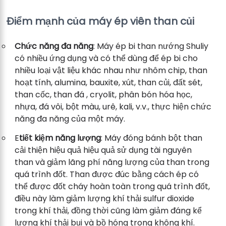
Điểm mạnh của máy ép viên than củi
Chức năng đa năng
: Máy ép bi than nướng Shuliy
có nhiều ứng dụng và có thể dùng để ép bi cho
nhiều loại vật liệu khác nhau như nhôm chip, than
hoạt tính, alumina, bauxite, xút, than củi, đất sét,
than cốc, than đá , cryolit, phân bón hóa học,
nhựa, đá vôi, bột màu, urê, kali, v.v., thực hiện chức
năng đa năng của một máy.
E
tiết kiệm năng lượng
: Máy đóng bánh bột than
cải thiện hiệu quả hiệu quả sử dụng tài nguyên
than và giảm lãng phí năng lượng của than trong
quá trình đốt. Than được đúc bằng cách ép có
thể được đốt cháy hoàn toàn trong quá trình đốt,
điều này làm giảm lượng khí thải sulfur dioxide
trong khí thải, đồng thời cũng làm giảm đáng kể
lượng khí thải bụi và bồ hóng trong không khí.