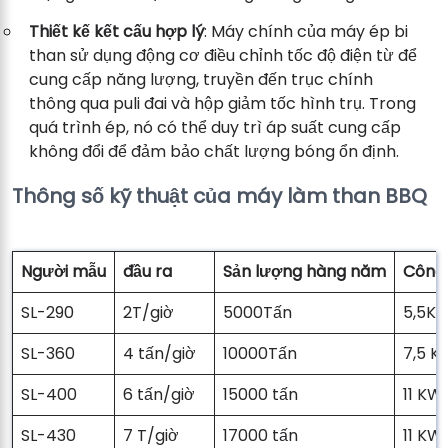
Thiết kế kết cấu hợp lý
: Máy chính của máy ép bi
than sử dụng động cơ điều chỉnh tốc độ điện từ để
cung cấp năng lượng, truyền đến trục chính
thông qua puli đai và hộp giảm tốc hình trụ. Trong
quá trình ép, nó có thể duy trì áp suất cung cấp
không đổi để đảm bảo chất lượng bóng ổn định.
Thông số kỹ thuật của máy làm than BBQ
Người mẫu
đầu ra
Sản lượng hàng năm
Công 
SL-290
2T/giờ
5000Tấn
5,5K
SL-360
4 tấn/giờ
10000Tấn
7,5 K
SL-400
6 tấn/giờ
15000 tấn
11 KW
SL-430
7 T/giờ
17000 tấn
11 KW