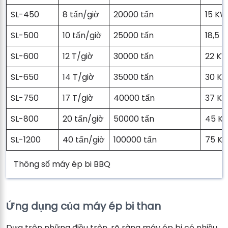
SL-450
8 tấn/giờ
20000 tấn
15 KW
SL-500
10 tấn/giờ
25000 tấn
18,5 
SL-600
12 T/giờ
30000 tấn
22 K
SL-650
14 T/giờ
35000 tấn
30 K
SL-750
17 T/giờ
40000 tấn
37 K
SL-800
20 tấn/giờ
50000 tấn
45 K
SL-1200
40 tấn/giờ
100000 tấn
75 K
Thông số máy ép bi BBQ
Ứng dụng của máy ép bi than
Dựa trên những điều trên, rõ ràng máy ép bi có nhiều