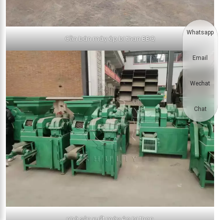
Whatsapp
Cần bán máy ép bi than BBQ
Email
Wechat
Chat
nhà sản xuất máy ép bi than