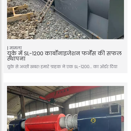
मामला
यूके में SL-1200 कार्बोनाइजेशन फर्नेस की सफल
स्थापना
यूके से अच्छी खबर! हमारे ग्राहक ने एक SL-1200… का ऑर्डर दिया