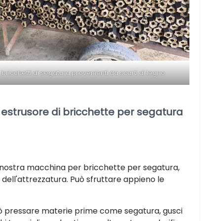
bricchetti di segatura provenienti da scarti di legno
r estrusore di bricchette per segatura
 la nostra macchina per bricchette per segatura,
a dell'attrezzatura. Può sfruttare appieno le
ò pressare materie prime come segatura, gusci