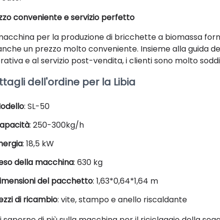
zzo conveniente e servizio perfetto
macchina per la produzione di bricchette a biomassa fornit
anche un prezzo molto conveniente. Insieme alla guida dett
ativa e al servizio post-vendita, i clienti sono molto soddis
tagli dell'ordine per la Libia
odello
: SL-50
apacità
: 250-300kg/h
nergia
: 18,5 kW
eso della macchina
: 630 kg
imensioni del pacchetto
: 1,63*0,64*1,64 m
ezzi di ricambio
: vite, stampo e anello riscaldante
 saperne di più sulla macchina per il riciclaggio della seg