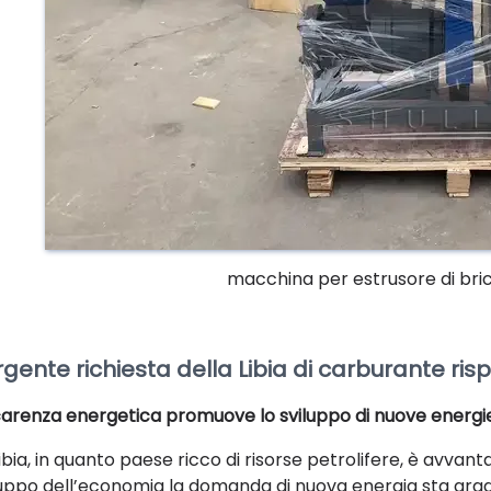
macchina per estrusore di bri
rgente richiesta della Libia di carburante ri
carenza energetica promuove lo sviluppo di nuove energi
ibia, in quanto paese ricco di risorse petrolifere, è avvan
luppo dell’economia la domanda di nuova energia sta gr