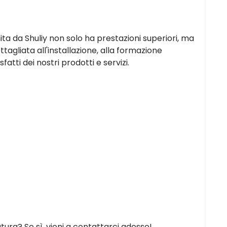
a da Shuliy non solo ha prestazioni superiori, ma
agliata all'installazione, alla formazione
fatti dei nostri prodotti e servizi.
atura? Se sì, vieni a contattarci adesso!