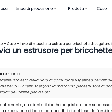
Casa
Linea di produzione
Prodotti
Caso
me
-
Case
-
Invio di macchina estrusa per bricchetti di segatura i
via un estrusore per bricchette
ommario
urgente richiesta della Libia di carburante rispettoso dell’ambi
tivi per cui i clienti scelgono la macchina per estrusore di br
ttagli dell'ordine per la Libia
entemente, un cliente libico ha acquistato con successo d
 la produzione di barre combustibili rispettose dell'ambie