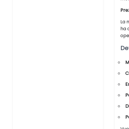
Pre
La 
ha 
oper
Det
M
C
E
P
D
P
Vuoi