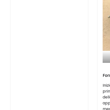
Forn
Ini
pri
del
app
mer