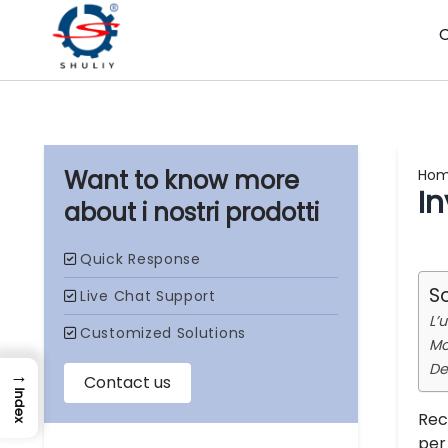
Ho
In
i nostri prodotti
S
L’
Mo
De
→
Index
Rec
per