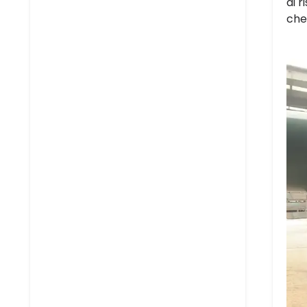
di r
che