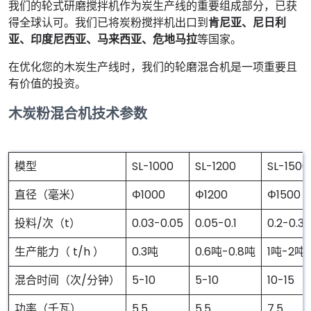
我们的轮式研磨搅拌机作为炭生产线的重要组成部分，已获
得全球认可。我们已将炭粉搅拌机出口到
肯尼亚、尼日利
亚、印度尼西亚、马来西亚、危地马拉
等国家。
在优化您的木炭生产线时，我们的轮磨混合机是一项重要且
有价值的投资。
木炭粉混合机技术参数
模型
SL-1000
SL-1200
SL-1500
直径（毫米）
Φ1000
Φ1200
Φ1500
投料/次（t）
0.03-0.05
0.05-0.1
0.2-0.3
生产能力（ t/h ）
0.3吨
0.6吨-0.8吨
1吨-2吨
混合时间（次/分钟）
5-10
5-10
10-15
功率（千瓦）
5.5
5.5
7.5