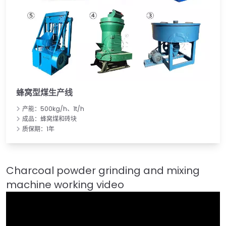
蜂窝型煤生产线
产能：500kg/h、1t/h
成品：蜂窝煤和砖块
质保期：1年