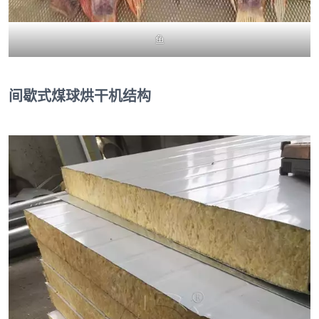
鱼
间歇式煤球烘干机结构