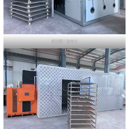
煤球烘干机台车