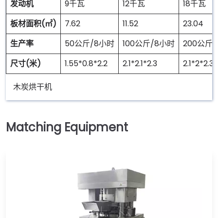
发动机
9千瓦
12千瓦
18千瓦
板材面积(㎡)
7.62
11.52
23.04
生产率
50公斤/8小时
100公斤/8小时
200公斤
尺寸(米)
1.55*0.8*2.2
2.1*2.1*2.3
2.1*2*2.3
木炭烘干机