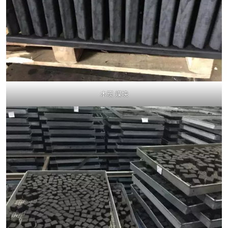
木炭 煤块