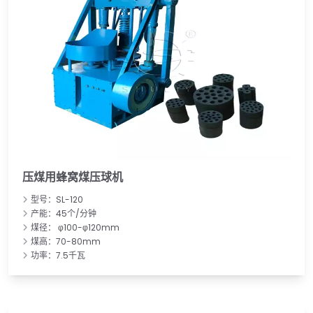
压煤用蜂窝煤压球机
型号：SL-120
产能：45个/分钟
煤径： φ100-φ120mm
煤高：70-80mm
功率：7.5千瓦