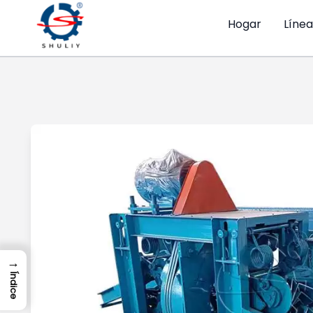
Hogar
Líne
→
Índice