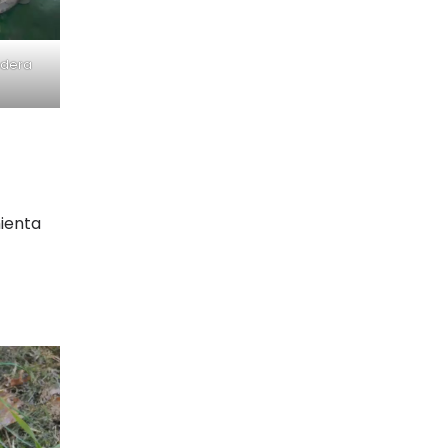
adera
mienta