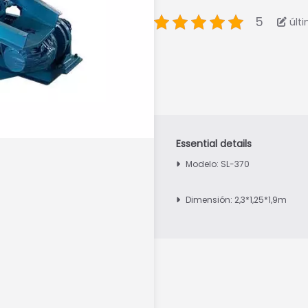
5
últ
Modelo: SL-370
Dimensión: 2,3*1,25*1,9m