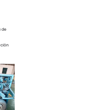
a de
cción