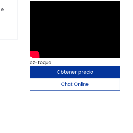
 e
ez-toque
Obtener precio
Chat Online