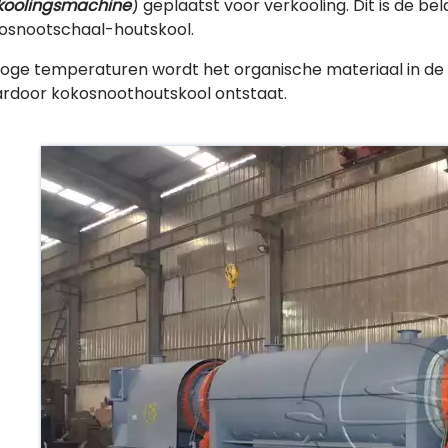
koolingsmachine
) geplaatst voor verkooling. Dit is de b
osnootschaal-houtskool.
 hoge temperaturen wordt het organische materiaal in de
rdoor kokosnoothoutskool ontstaat.