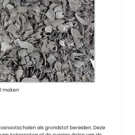
l maken
osnootschalen als grondstof bereiden. Deze
 van kokosnoten of de overige delen van de