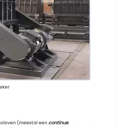
eker
kooloven (meestal een
continue