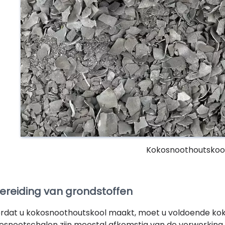
Kokosnoothoutskoo
 Bereiding van grondstoffen
rdat u kokosnoothoutskool maakt, moet u voldoende kok
osnootschalen zijn meestal afkomstig van de verwerking