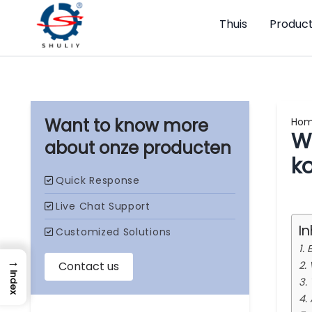
Thuis
Producti
Ho
W
onze producten
k
I
1.
→
2.
Index
3.
4.