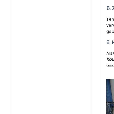
5.
Ten
ver
geb
6.
Als
hou
ein