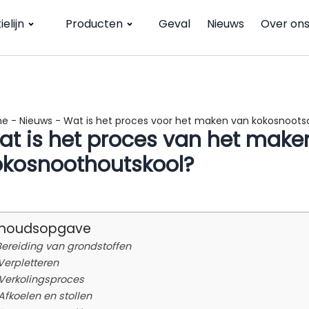
elijn
Producten
Geval
Nieuws
Over on
me
-
Nieuws
-
Wat is het proces voor het maken van kokosnoots
at is het proces van het make
okosnoothoutskool?
nhoudsopgave
 Bereiding van grondstoffen
 Verpletteren
 Verkolingsproces
 Afkoelen en stollen