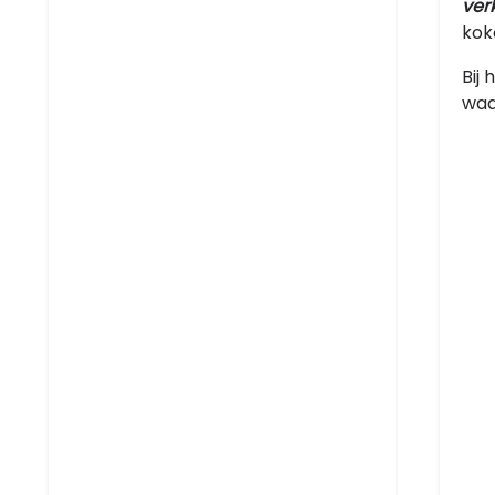
ver
kok
Bij
waa