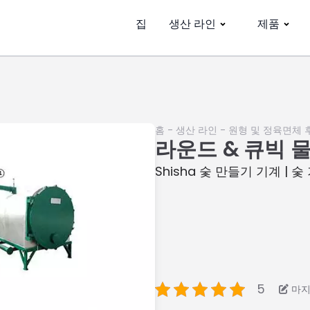
집
생산 라인
제품
홈
-
생산 라인
-
원형 및 정육면체 
라운드 & 큐빅 
Shisha 숯 만들기 기계 | 숯
5
마지막