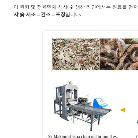
이 원형 및 정육면체 시샤 숯 생산 라인에서는 원료를 먼
샤 숯 제조→건조→포장
입니다.