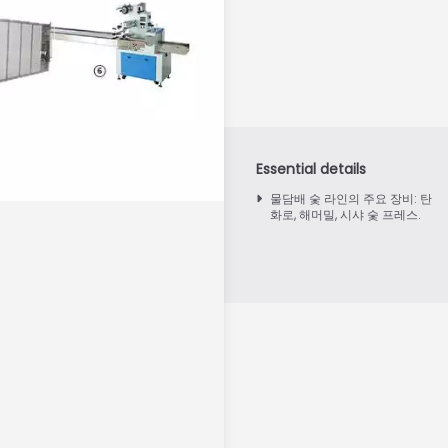
물담배 숯 라인의 주요 장비: 탄
화로, 해머밀, 시샤 숯 프레스.