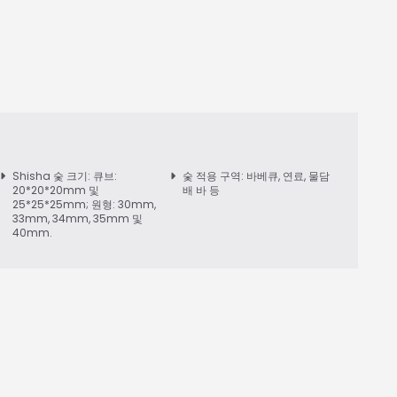
Shisha 숯 크기: 큐브:
숯 적용 구역: 바베큐, 연료, 물담
20*20*20mm 및
배 바 등
25*25*25mm; 원형: 30mm,
33mm, 34mm, 35mm 및
40mm.