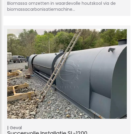
Biomassa omzetten in waardevolle houtskool via de
biomassacarbonisatiemachine…
Geval
Succesvolle Installatie SL-1200