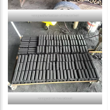
zaagselbriketten uit houtafval
zaagsel tot houtskool