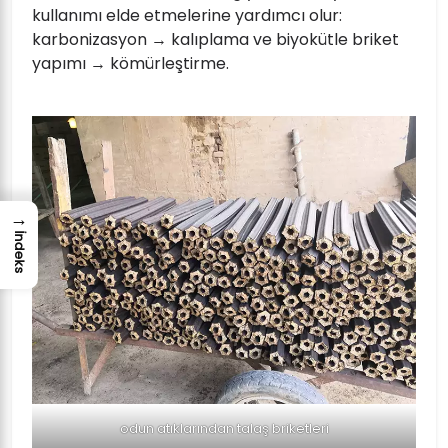
kullanımı elde etmelerine yardımcı olur:
karbonizasyon → kalıplama ve biyokütle briket
yapımı → kömürleştirme.
→
İndeks
odun atıklarından talaş briketleri