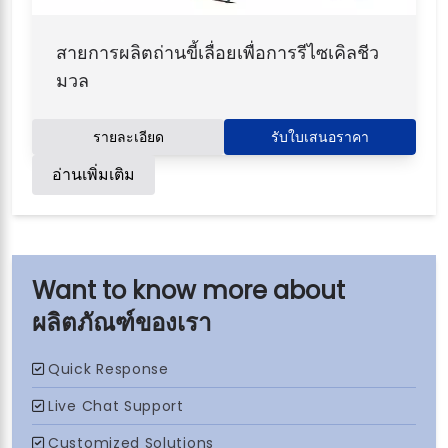
สายการผลิตถ่านขี้เลื่อยเพื่อการรีไซเคิลชีว
มวล
รายละเอียด
รับใบเสนอราคา
อ่านเพิ่มเติม
ผลิตภัณฑ์ของเรา