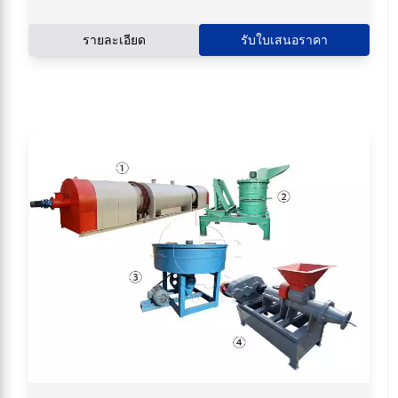
รายละเอียด
รับใบเสนอราคา