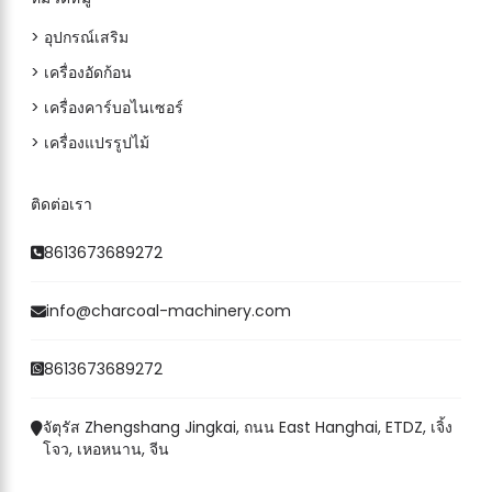
> อุปกรณ์เสริม
> เครื่องอัดก้อน
> เครื่องคาร์บอไนเซอร์
> เครื่องแปรรูปไม้
ติดต่อเรา
Whatsapp
8613673689272
Email
info@charcoal-machinery.com
Wechat
8613673689272
Chat
จัตุรัส Zhengshang Jingkai, ถนน East Hanghai, ETDZ, เจิ้ง
โจว, เหอหนาน, จีน