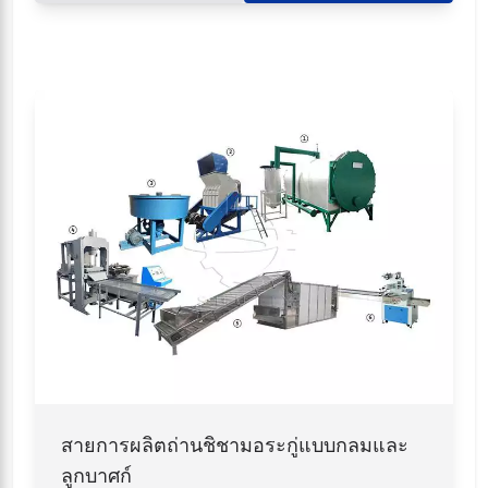
สายการผลิตถ่านชิชามอระกู่แบบกลมและ
ลูกบาศก์