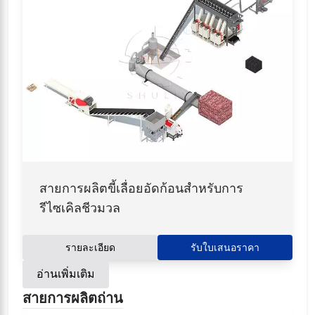
สายการผลิตขี้เลื่อยอัดก้อนสำหรับการ
รีไซเคิลชีวมวล
รายละเอียด
รับใบเสนอราคา
อ่านเพิ่มเติม
สายการผลิตถ่าน