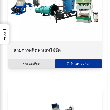
→
Index
สายการผลิตพาเลทไม้อัด
รายละเอียด
รับใบเสนอราคา