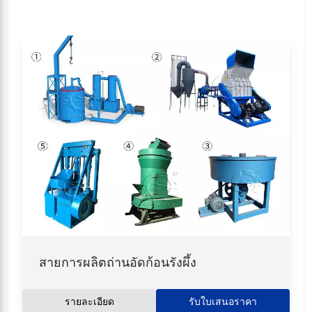
สายการผลิตถ่านอัดก้อนรังผึ้ง
รายละเอียด
รับใบเสนอราคา