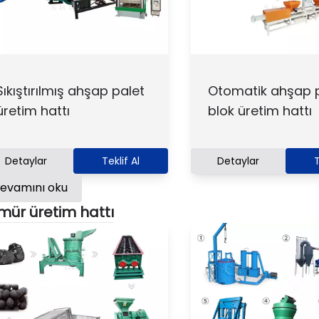
Sıkıştırılmış ahşap palet
Otomatik ahşap 
üretim hattı
blok üretim hattı
Detaylar
Teklif Al
Detaylar
T
evamını oku
mür üretim hattı