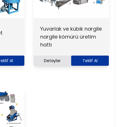
Yuvarlak ve kübik nargile
t
nargile kömürü üretim
hattı
eklif Al
Detaylar
Teklif Al