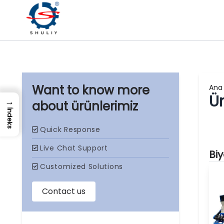
Ana
Ür
→
ürünlerimiz
İndeks
Bi