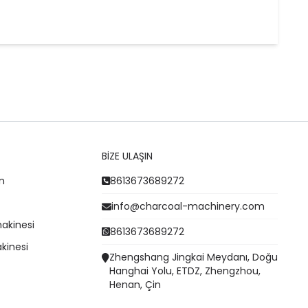
BIZE ULAŞIN
n
8613673689272
info@charcoal-machinery.com
akinesi
8613673689272
kinesi
Zhengshang Jingkai Meydanı, Doğu
Hanghai Yolu, ETDZ, Zhengzhou,
Henan, Çin