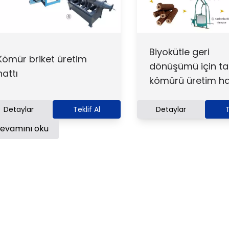
Biyokütle geri
Kömür briket üretim
dönüşümü için ta
hattı
kömürü üretim ha
Detaylar
Teklif Al
Detaylar
T
evamını oku