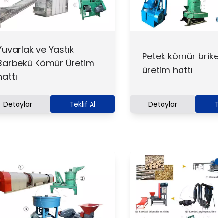
Yuvarlak ve Yastık
Petek kömür brike
Barbekü Kömür Üretim
üretim hattı
hattı
Detaylar
Teklif Al
Detaylar
T