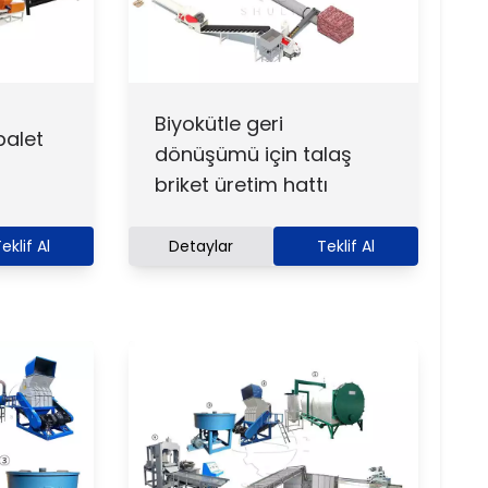
Biyokütle geri
palet
dönüşümü için talaş
briket üretim hattı
eklif Al
Detaylar
Teklif Al