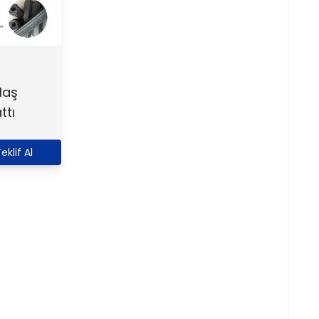
laş
ttı
eklif Al