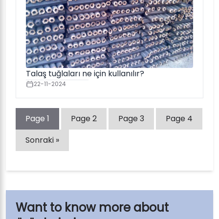
Talaş tuğlaları ne için kullanılır?
22-11-2024
Page
1
Page
2
Page
3
Page
4
Sonraki »