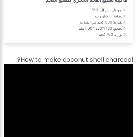
ماكينة تصنيع الفحم الحجري لمصنع الفحم
الموديل: إس إل-160
الطاقة: 11 كيلو وات
القدرة: 500 كجم في الساعة
الحجم: 1760*1220*1100 ملم
الوزن: 750 كجم