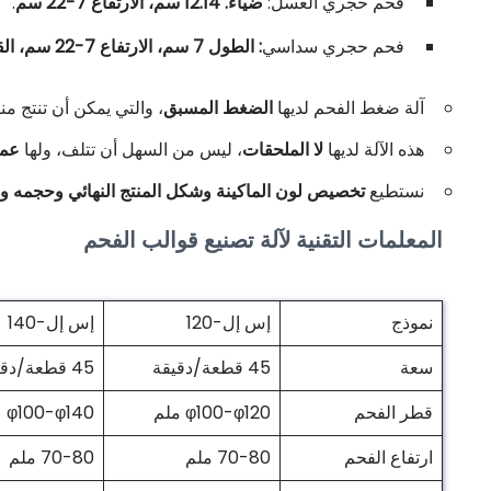
فحم حجري العسل:
ضياء. 12.14 سم، الارتفاع 7-22 سم
.
فحم حجري سداسي
: الطول 7 سم، الارتفاع 7-22 سم، القطر المائل. من 5 سم
آلة ضغط الفحم لديها
الضغط المسبق
، والتي يمكن أن تنتج منت
هذه الآلة لديها
لا الملحقات
، ليس من السهل أن تتلف، ولها
عمر
نستطيع
تخصيص لون الماكينة وشكل المنتج النهائي وحجمه وجه
المعلمات التقنية لآلة تصنيع قوالب الفحم
نموذج
إس إل-120
إس إل-140
سعة
45 قطعة/دقيقة
45 قطعة/دقيقة
قطر الفحم
φ100-φ120 ملم
φ100-φ140
ارتفاع الفحم
70-80 ملم
70-80 ملم