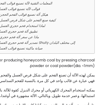
المعلمات التقنية لآلة تصنيع قوالب الفح
قوالب لآلة تصنيع قوالب العس
هيكل آلة تصنيع قوالب الفحم الحجر
كيفية صنع الفحم على شكل قرص العسل
لماذا استخدام فحم حجري العسل
تطبيق آلة فحم حجري العس
ماذا عن سعر آلة فحم حجري
تصدير آلة فحم حجري العسل Shuliy إلى مختلف البلدان
صيانة ماكينة تصنيع قوالب العس
for producing honeycomb coal by pressing charcoal
powder or coal powder(dia. <1mm).
فهي عبارة عن قالب واحد في كل مرة. بالنسبة للفحم السداسي، فهو عبارة عن 3-4 قطع من فحم 
يمكنه استخدام المحرك الكهربائي أو محرك الديزل كقوة للآلة. با
استبدالها، وعمر خدمة طويل. وبالتالي، الآلة مشهورة في أوغندا، 