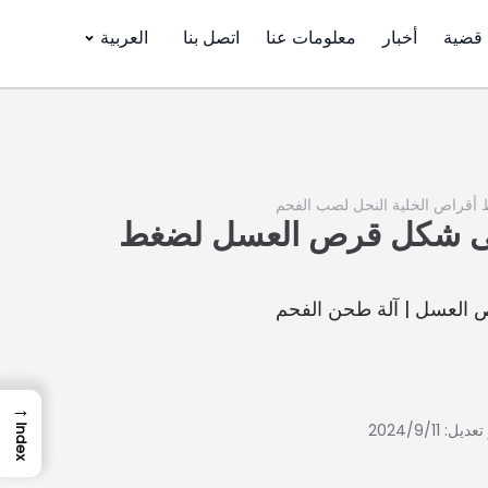
قضية
أخبار
معلومات عنا
اتصل بنا
العربية
 أقراص الخلية النحل لصب الفحم
لى شكل قرص العسل لضغط
العسل | آلة طحن الفحم
→
يل: 2024/9/11
Index