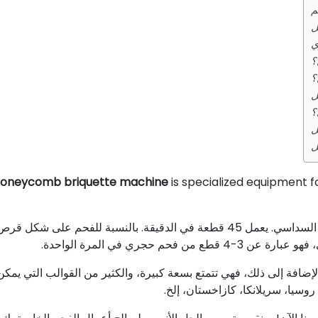
م
ل
ي
؟
؟
ل
؟
ل
oneycomb briquette machine
is specialized equipment 
يمكن لهذه الآلة أن تصنع الفحم على شكل قرص العسل والفحم السداسي. يعمل 45 قطعة في الدقيقة. بالنسبة للفحم 
حجري في المرة الواحدة.
لإضافة إلى ذلك، فهي تتمتع بسعة كبيرة، والكثير من القوالب التي يمكن
روسيا، سريلانكا، كازاخستان، إلخ.