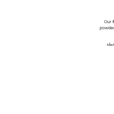
Our
powder 
محطة