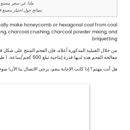
ماذا عن سعر مصنع 
نصائح حول اختيار مصنع 
cally make honeycomb or hexagonal coal from coal
ing, charcoal crushing, charcoal powder mixing, and
briquetting.
من خلال العملية المذكورة أعلاه، فإن الفحم المنتج على شكل 
معالجة الفحم هذه لديها قدرة إنتاجية تبلغ 500 كجم/ساعة، 1 طن/ساعة، إلخ. يمكننا تخصيص الحلول بمرونة وفقًا لاحتياجاتك.
هل أنت مهتم؟ إذا كانت الإجابة بنعم، يرجى الاتصال بنا الآن! س