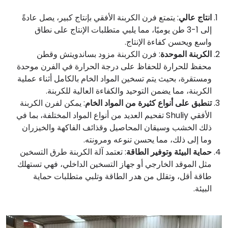
انتاج عالي
: يتمتع فرن الكربنة الأفقي بإنتاج كبير، يصل عادةً
إلى 1-3 طن يوميًا، مما يلبي متطلبات الإنتاج على نطاق
واسع ويحسن كفاءة الإنتاج.
الكربنة الموحدة
: فرن الكربنة مزود بساندويتش وقطن
محفظ للحرارة للحفاظ على درجة الحرارة في الفرن موحدة
ومستقرة، بحيث يتم تسخين المواد الخام بالكامل أثناء عملية
الكربنة، مما يضمن التوحيد والكفاءة العالية للكربنة.
تنطبق على أنواع كثيرة من المواد الخام
: يمكن لفرن الكربنة
الأفقي Shuliy تفحيم العديد من أنواع المواد المختلفة، بما في
ذلك الخشب وسيقان المحاصيل وقذائف الفاكهة والخيزران
وما إلى ذلك، مما يحسن تنوعه ومرونته.
حماية البيئة وتوفير الطاقة
: تعتمد آلة الكربنة طرق التسخين
مثل الموقد الخارجي أو جهاز التسخين الداخلي، فهي تستهلك
طاقة أقل، وتقلل من هدر الطاقة وتلبي متطلبات حماية
البيئة.