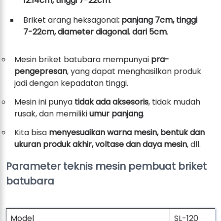
12.14cm, tinggi 7-22cm
.
Briket arang heksagonal
: panjang 7cm, tinggi
7-22cm, diameter diagonal. dari 5cm
.
Mesin briket batubara mempunyai
pra-
pengepresan
, yang dapat menghasilkan produk
jadi dengan kepadatan tinggi.
Mesin ini punya
tidak ada aksesoris
, tidak mudah
rusak, dan memiliki
umur panjang
.
Kita bisa
menyesuaikan warna mesin, bentuk dan
ukuran produk akhir, voltase dan daya mesin
, dll.
Parameter teknis mesin pembuat briket
batubara
Model
SL-120