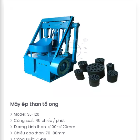
Máy ép than tổ ong
Model: SL-120
Công suất: 45 chiếc / phút
Đường kính than: φ100-φ120mm
Chiều cao than: 70-80mm
Công suất: 7,5kw