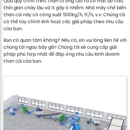
Qua quy trình trên, than tổ ong tạo ra có mật độ cao,
thời gian cháy lâu và ít gây ô nhiễm. Nhà máy chế biến
than củi này có công suất 500kg/h, 1t/h, v.v. Chúng tôi
có thể tùy chỉnh linh hoạt các giải pháp theo nhu cầu
của bạn.
Bạn có quan tâm không? Nếu có, xin vui lòng liên hệ với
chúng tôi ngay bây giờ! Chúng tôi sẽ cung cấp giải
pháp phù hợp nhất để đáp ứng nhu cầu kinh doanh
than củi của bạn.