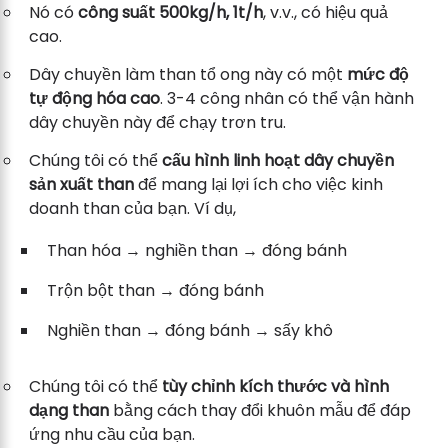
Nó có
công suất 500kg/h, 1t/h
, v.v., có hiệu quả
cao.
Dây chuyền làm than tổ ong này có một
mức độ
tự động hóa cao
. 3-4 công nhân có thể vận hành
dây chuyền này để chạy trơn tru.
Chúng tôi có thể
cấu hình linh hoạt dây chuyền
sản xuất than
để mang lại lợi ích cho việc kinh
doanh than của bạn. Ví dụ,
Than hóa → nghiền than → đóng bánh
Trộn bột than → đóng bánh
Nghiền than → đóng bánh → sấy khô
Chúng tôi có thể
tùy chỉnh kích thước và hình
dạng than
bằng cách thay đổi khuôn mẫu để đáp
ứng nhu cầu của bạn.