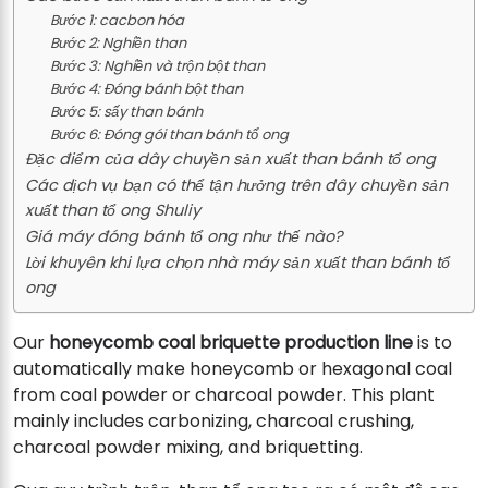
Bước 1: cacbon hóa
Bước 2: Nghiền than
Bước 3: Nghiền và trộn bột than
Bước 4: Đóng bánh bột than
Bước 5: sấy than bánh
Bước 6: Đóng gói than bánh tổ ong
Đặc điểm của dây chuyền sản xuất than bánh tổ ong
Các dịch vụ bạn có thể tận hưởng trên dây chuyền sản
xuất than tổ ong Shuliy
Giá máy đóng bánh tổ ong như thế nào?
Lời khuyên khi lựa chọn nhà máy sản xuất than bánh tổ
ong
Our
honeycomb coal briquette production line
is to
automatically make honeycomb or hexagonal coal
from coal powder or charcoal powder. This plant
mainly includes carbonizing, charcoal crushing,
charcoal powder mixing, and briquetting.