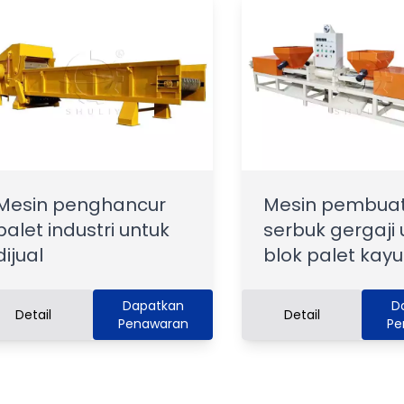
Mesin penghancur
Mesin pembuat
palet industri untuk
serbuk gergaji 
dijual
blok palet kayu
Dapatkan
D
Detail
Detail
Penawaran
Pe