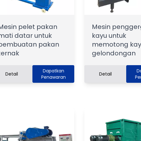
Mesin pelet pakan
Mesin pengger
mati datar untuk
kayu untuk
pembuatan pakan
memotong kay
ternak
gelondongan
Dapatkan
D
Detail
Detail
Penawaran
Pe