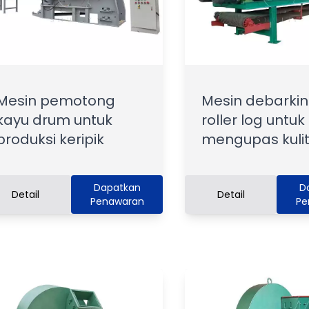
Mesin pemotong
Mesin debarki
kayu drum untuk
roller log untuk
produksi keripik
mengupas kulit
Dapatkan
D
Detail
Detail
Penawaran
Pe