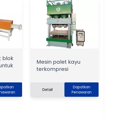
 blok
Mesin palet kayu
untuk
terkompresi
apatkan
Dapatkan
Detail
nawaran
Penawaran