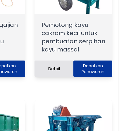
gajian
Pemotong kayu
cakram kecil untuk
u
pembuatan serpihan
kayu massal
apatkan
Dapatkan
Detail
nawaran
Penawaran