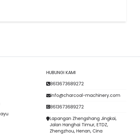
HUBUNGI KAMI
8613673689272
info@charcoal-machinery.com
i
8613673689272
kayu
Lapangan Zhengshang Jingkai,
Jalan Hanghai Timur, ETDZ,
Zhengzhou, Henan, Cina