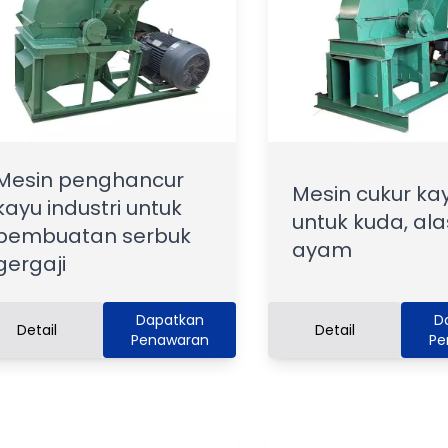
Mesin penghancur
Mesin cukur ka
kayu industri untuk
untuk kuda, ala
pembuatan serbuk
ayam
gergaji
Dapatkan
D
Detail
Detail
Penawaran
Pe