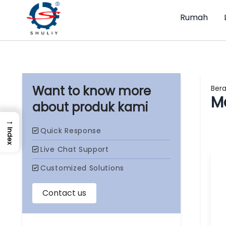
Rumah
Ber
M
produk kami
→
Index