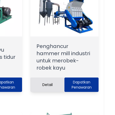
Penghancur
yu
hammer mill industri
s tidur
untuk merobek-
robek kayu
apatkan
Dapatkan
Detail
nawaran
Penawaran