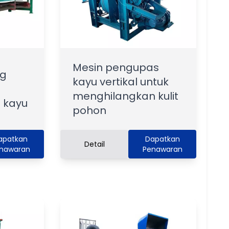
Mesin pengupas
ng
kayu vertikal untuk
menghilangkan kulit
 kayu
pohon
apatkan
Dapatkan
Detail
nawaran
Penawaran