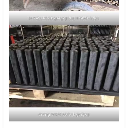
briket serbuk gergaji dari limbah kayu
arang briket serbuk gergaji