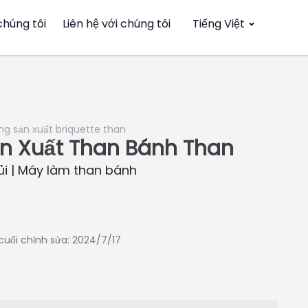
chúng tôi
Liên hệ với chúng tôi
Tiếng Việt
g sản xuất briquette than
n Xuất Than Bánh Than
ủi | Máy làm than bánh
 cuối chỉnh sửa: 2024/7/17