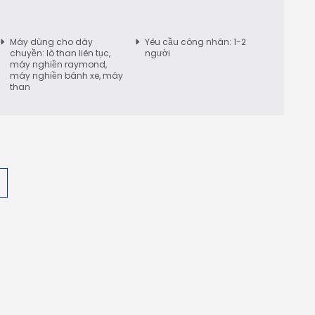
Máy dùng cho dây
Yêu cầu công nhân: 1-2
chuyền: lò than liên tục,
người
máy nghiền raymond,
máy nghiền bánh xe, máy
than