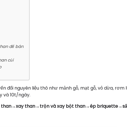
than để bán
han củi
p
 đổi nguyên liệu thô như mảnh gỗ, mạt gỗ, vỏ dừa, rơm lú
y và 10t/ngày.
 than→xay than→trộn và xay bột than→ép briquette→s