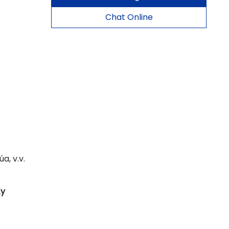
Chat Online
a, v.v.
ấy