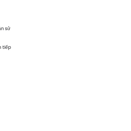
ần sử
 tiếp