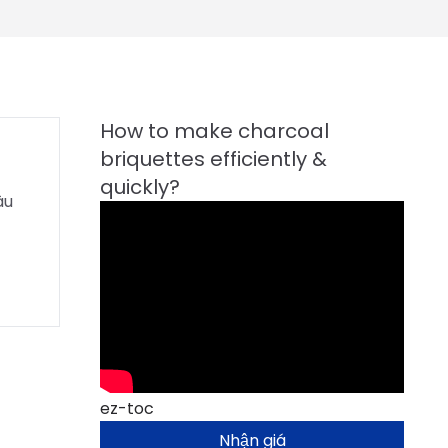
âu
ez-toc
Nhận giá