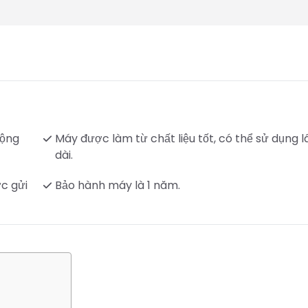
động
Máy được làm từ chất liệu tốt, có thể sử dụng l
dài.
c gửi
Bảo hành máy là 1 năm.