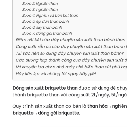
Bước 2: Nghiền than
Bước 3: nghiền than
Bước 4: Nghiền và trộn bột than
Bước 5: ép đùn than bánh
Bước 6: sấy than bánh
Bước 7: đóng gói than bánh
Điểm nổi bật của dây chuyền sản xuất than bánh than
Công suất sẵn có của dây chuyền sản xuất than bánh 
Tại sao nên sử dụng dây chuyền sản xuất than bánh?
Các trường hợp thành công của dây chuyền sản xuất t
Lời khuyên lựa chọn nhà máy chế biến than củi phù hợ
Hãy liên lạc với chúng tôi ngay bây giờ!
Dòng sản xuất briquette than
được sử dụng để chuyển
thành briquette than với công suất 2t/ngày, 5t/ngà
Quy trình sản xuất than cơ bản là
than hóa→nghiền
briquette→đóng gói briquette
.