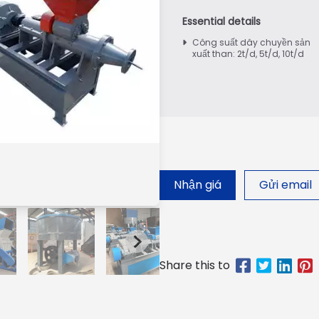
Công suất dây chuyền sản
xuất than: 2t/d, 5t/d, 10t/d
Nhận giá
Gửi email