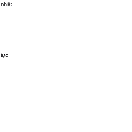
 nhiệt
 tục