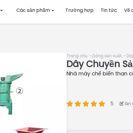
Các sản phẩm
Trường hợp
Tin tức
Về 
Trang chủ
-
Dòng sản xuất
-
Dòn
Dây Chuyền Sả
Nhà máy chế biến than c
5
lần