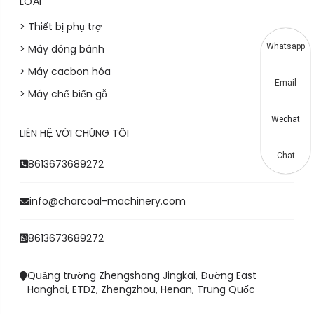
LOẠI
> Thiết bị phụ trợ
Whatsapp
> Máy đóng bánh
> Máy cacbon hóa
Email
> Máy chế biến gỗ
Wechat
LIÊN HỆ VỚI CHÚNG TÔI
Chat
8613673689272
info@charcoal-machinery.com
8613673689272
Quảng trường Zhengshang Jingkai, Đường East
Hanghai, ETDZ, Zhengzhou, Henan, Trung Quốc