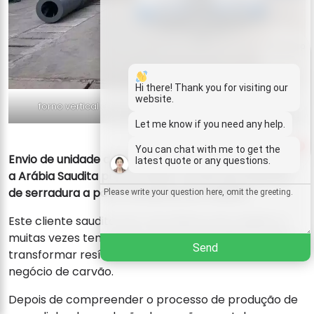
Whatsapp
Email
Hi there! Thank you for visiting our
website.
forno vertical a carvão para briquetes de serragem
Wechat
Let me know if you need any help.
1
You can chat with me to get the
Chat
Envio de unidade de processamento de carvão para
latest quote or any questions.
a Arábia Saudita para produzir carvão de briquetes
de serradura a partir de aparas de madeira
Este cliente saudita tem uma fábrica de madeira e
muitas vezes tem muitas aparas de madeira e quer
Send
transformar resíduos em tesouros, por isso iniciou um
negócio de carvão.
Depois de compreender o processo de produção de